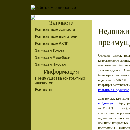
Запчасти
Недвижи
Контрактные запчасти
Контрактные двигатели
преимущ
Контрактные АКПП
Запчасти Тойота
Сегодня рынок нед
Запчасти Мицубиси
качественного жилья
Запчасти Ниссан
максимально близко
Долгопрудный, Хи
Информация
благоприятная эколог
Преимущества контрактных
недалеко от МКАД). 
запчастей
квартиры заставляет 
квартир в Подольске
.
Контакты
Для тех же, кто ище
в Одинцово
. Город р
от МКАД — 7 км), но
сравнению с городам
одном из первых мес
обилием природных р
программы «Экополи