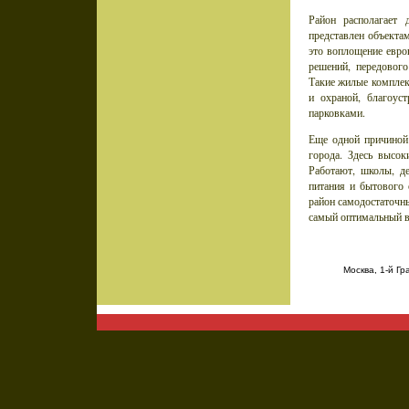
Район располагает
представлен объекта
это воплощение евро
решений, передовог
Такие жилые комплек
и охраной, благоус
парковками.
Еще одной причиной 
города. Здесь высок
Работают, школы, де
питания и бытового 
район самодостаточ
самый оптимальный в
Москва, 1-й Гр